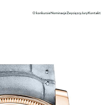
O konkursie
Nominacje
Zwycięzcy
Jury
Kontakt