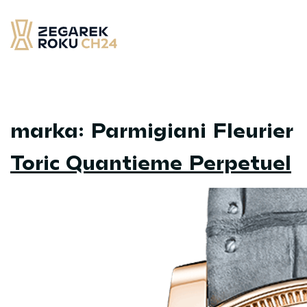
Skip
to
content
Zegarek Roku CH24
– najlepsze zegarek minionych 12 miesięcy
marka:
Parmigiani Fleurier
Toric Quantieme Perpetuel