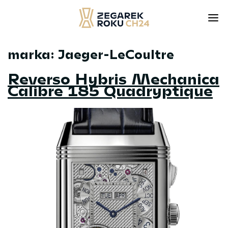
marka:
Jaeger-LeCoultre
Skip
to
Reverso Hybris Mechanica
content
Calibre 185 Quadryptique