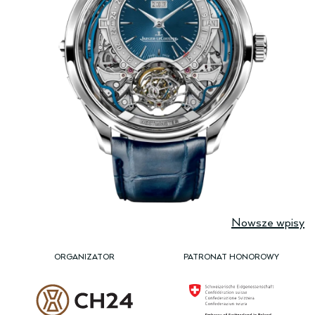
Nawigacja
Nowsze wpisy
po
wpisach
ORGANIZATOR
PATRONAT HONOROWY