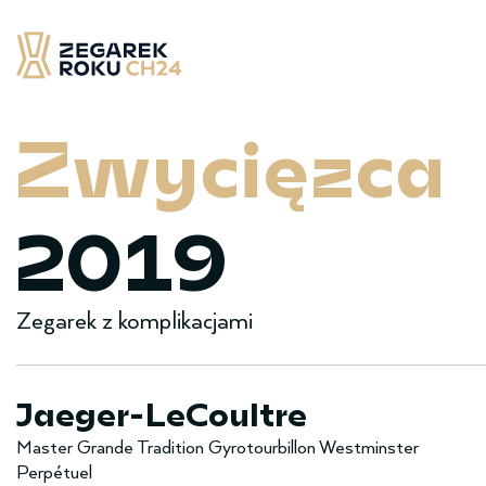
Skip
to
content
Zegarek Roku CH24
– najlepsze zegarek minionych 12 miesięcy
Zwy­cięzca
2019
Zegarek z komplikacjami
Jaeger-LeCoultre
Master Grande Tradition Gyrotourbillon Westminster
Perpétuel