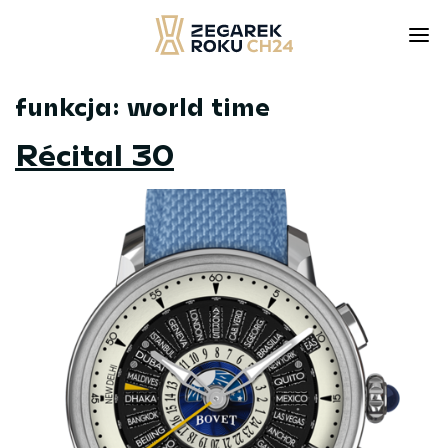
funkcja:
world time
Skip
to
Récital 30
content