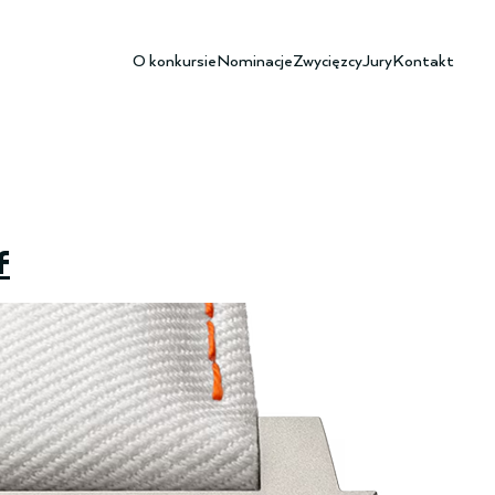
O konkursie
Nominacje
Zwycięzcy
Jury
Kontakt
f