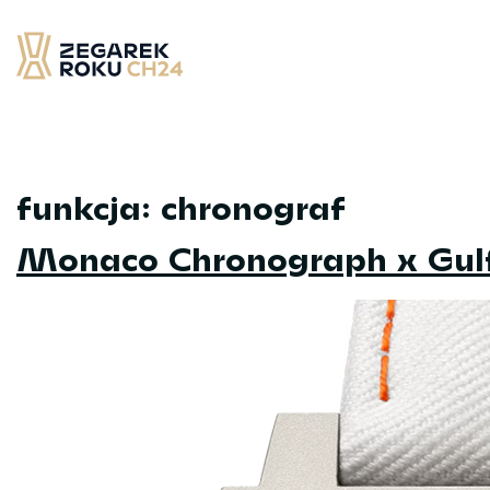
Skip
to
content
Zegarek Roku CH24
– najlepsze zegarek minionych 12 miesięcy
funkcja:
chronograf
Monaco Chronograph x Gul