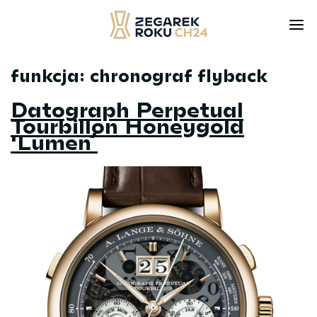
funkcja:
chronograf flyback
Skip
to
Datograph Perpetual
content
Tourbillon Honeygold
'Lumen’