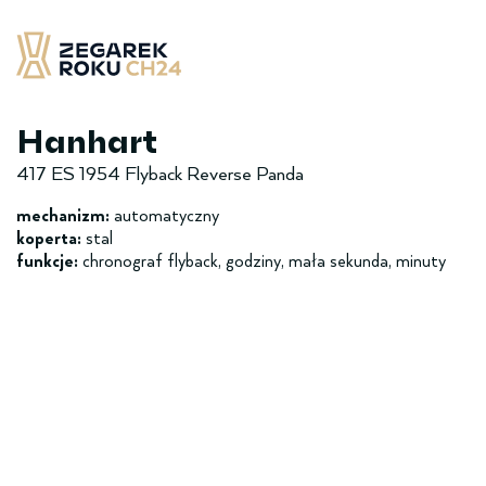
Skip
to
content
Zegarek Roku CH24
– najlepsze zegarek minionych 12 miesięcy
Hanhart
417 ES 1954 Flyback Reverse Panda
mechanizm:
automatyczny
koperta:
stal
funkcje:
chronograf flyback, godziny, mała sekunda, minuty