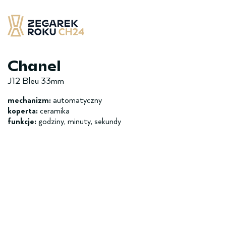
Skip
to
content
Zegarek Roku CH24
– najlepsze zegarek minionych 12 miesięcy
Chanel
J12 Bleu 33mm
mechanizm:
automatyczny
koperta:
ceramika
funkcje:
godziny, minuty, sekundy