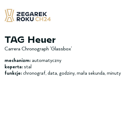
Skip
to
content
Zegarek Roku CH24
– najlepsze zegarek minionych 12 miesięcy
TAG Heuer
Carrera Chronograph 'Glassbox’
mechanizm:
automatyczny
koperta:
stal
funkcje:
chronograf, data, godziny, mała sekunda, minuty