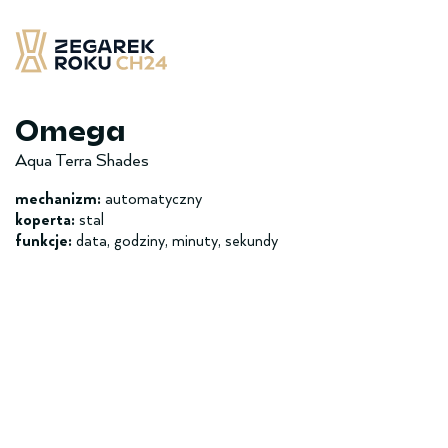
Skip
to
content
Zegarek Roku CH24
– najlepsze zegarek minionych 12 miesięcy
Omega
Aqua Terra Shades
mechanizm:
automatyczny
koperta:
stal
funkcje:
data, godziny, minuty, sekundy