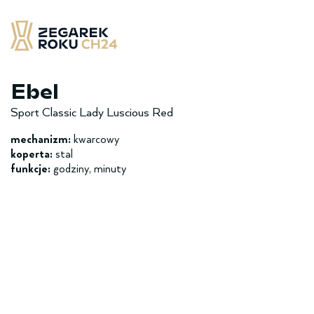
Skip
to
content
Zegarek Roku CH24
– najlepsze zegarek minionych 12 miesięcy
Ebel
Sport Classic Lady Luscious Red
mechanizm:
kwarcowy
koperta:
stal
funkcje:
godziny, minuty