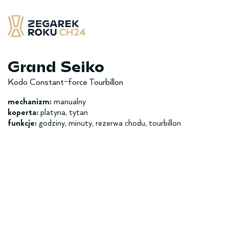
Skip
to
content
Zegarek Roku CH24
– najlepsze zegarek minionych 12 miesięcy
Grand Seiko
Kodo Constant-force Tourbillon
mechanizm:
manualny
koperta:
platyna, tytan
funkcje:
godziny, minuty, rezerwa chodu, tourbillon