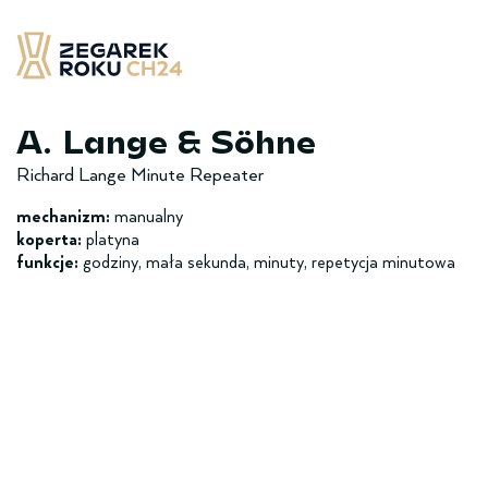
Skip
to
content
Zegarek Roku CH24
– najlepsze zegarek minionych 12 miesięcy
A. Lange & Söhne
Richard Lange Minute Repeater
mechanizm:
manualny
koperta:
platyna
funkcje:
godziny, mała sekunda, minuty, repetycja minutowa