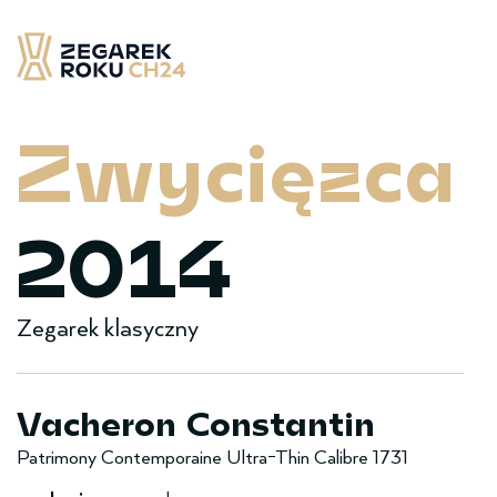
Skip
to
content
Zegarek Roku CH24
– najlepsze zegarek minionych 12 miesięcy
Zwy­cięzca
2014
Zegarek klasyczny
Vacheron Constantin
Patrimony Contemporaine Ultra-Thin Calibre 1731