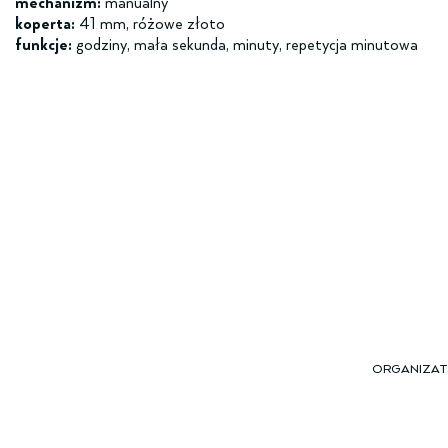
mechanizm:
manualny
koperta:
41 mm, różowe złoto
funkcje:
godziny, mała sekunda, minuty, repetycja minutowa
ORGANIZA