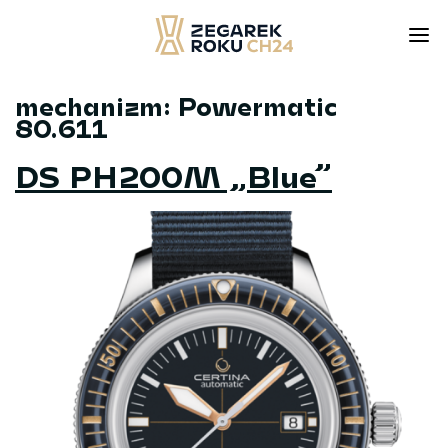
mechanizm:
Powermatic
Skip
80.611
to
content
DS PH200M „Blue”