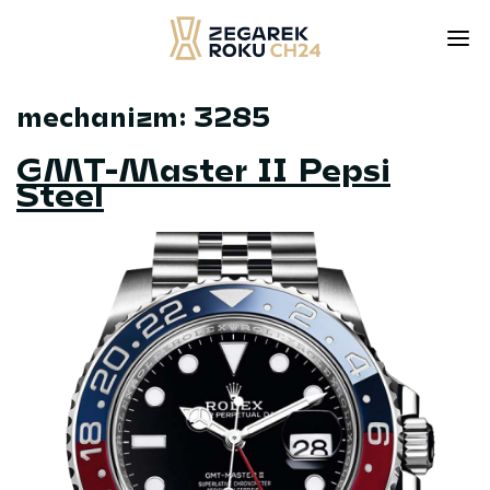
mechanizm:
3285
Skip
to
GMT-Master II Pepsi
content
Steel