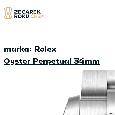
Skip
to
content
Zegarek Roku CH24
– najlepsze zegarek minionych 12 miesięcy
marka:
Rolex
Oyster Perpetual 34mm