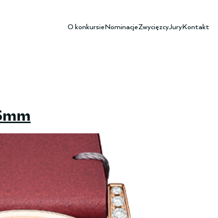
O konkursie
Nominacje
Zwycięzcy
Jury
Kontakt
35mm