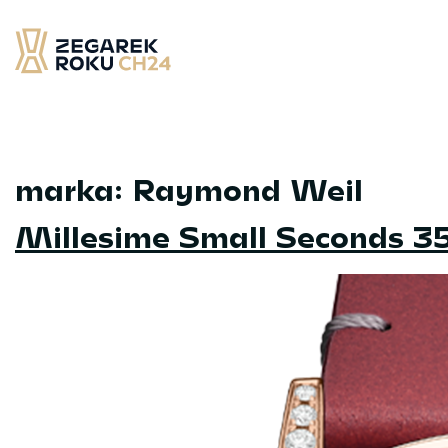
Skip
to
content
Zegarek Roku CH24
– najlepsze zegarek minionych 12 miesięcy
marka:
Raymond Weil
Millesime Small Seconds 