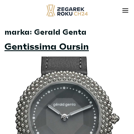
marka:
Gerald Genta
Skip
to
Gentissima Oursin
content