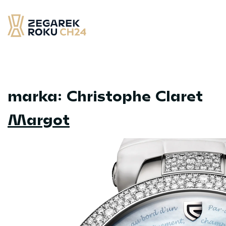
Skip
to
content
Zegarek Roku CH24
– najlepsze zegarek minionych 12 miesięcy
marka:
Christophe Claret
Margot