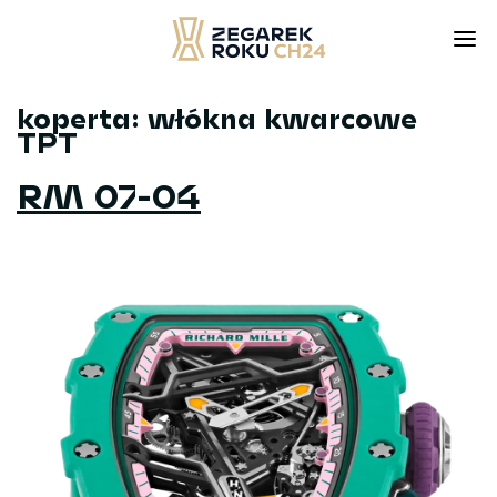
koperta:
włókna kwarcowe
Skip
TPT
to
content
RM 07-04