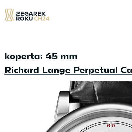
Skip
to
content
Zegarek Roku CH24
– najlepsze zegarek minionych 12 miesięcy
koperta:
45 mm
Richard Lange Perpetual Ca