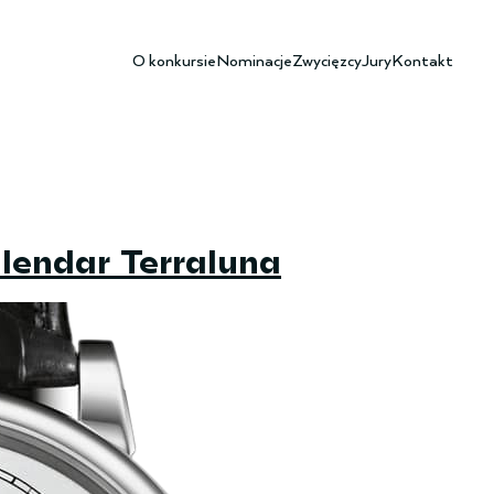
O konkursie
Nominacje
Zwycięzcy
Jury
Kontakt
lendar Terraluna