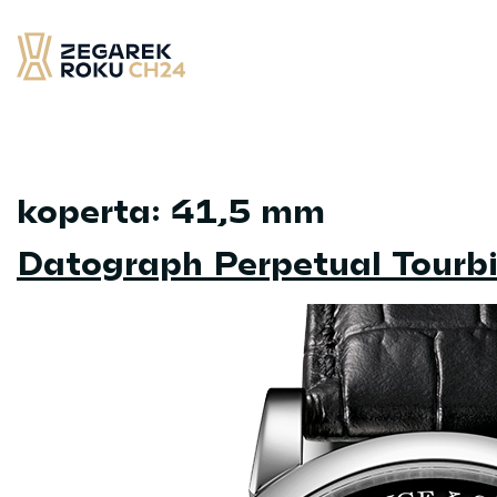
Skip
to
content
Zegarek Roku CH24
– najlepsze zegarek minionych 12 miesięcy
koperta:
41,5 mm
Datograph Perpetual Tourbi