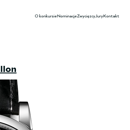
O konkursie
Nominacje
Zwycięzcy
Jury
Kontakt
llon