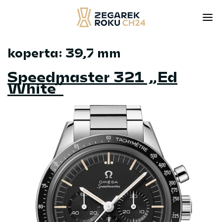
koperta:
39,7 mm
Skip
to
Speedmaster 321 „Ed
content
White”