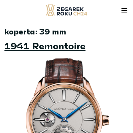
koperta:
39 mm
Skip
to
1941 Remontoire
content