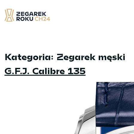
Skip
to
content
Zegarek Roku CH24
– najlepsze zegarek minionych 12 miesięcy
Kategoria:
Zegarek męski
G.F.J. Calibre 135