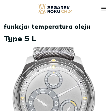
funkcja:
temperatura oleju
Skip
to
Type 5 L
content