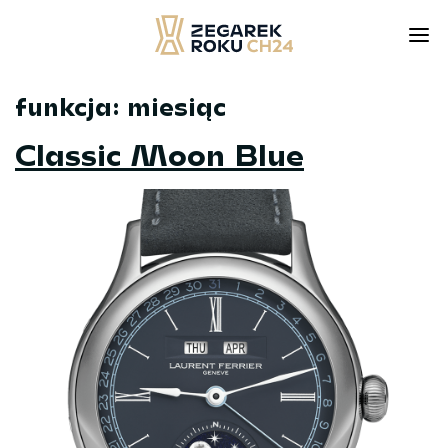
funkcja:
miesiąc
Skip
to
Classic Moon Blue
content