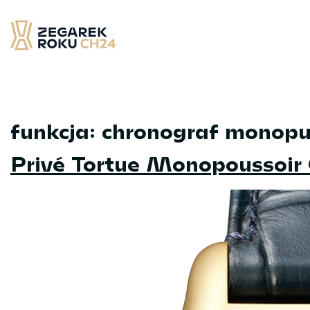
Skip
to
content
Zegarek Roku CH24
– najlepsze zegarek minionych 12 miesięcy
funkcja:
chronograf monopu
Privé Tortue Monopoussoir