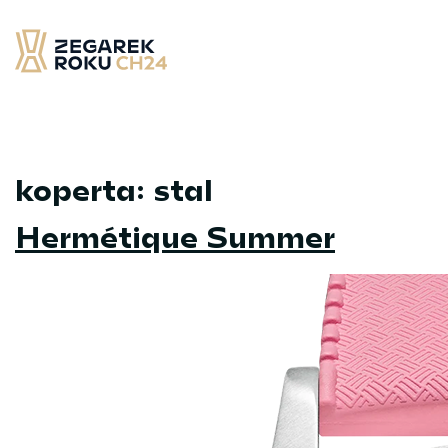
Skip
to
content
Zegarek Roku CH24
– najlepsze zegarek minionych 12 miesięcy
koperta:
stal
Hermétique Summer