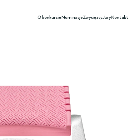
O konkursie
Nominacje
Zwycięzcy
Jury
Kontakt